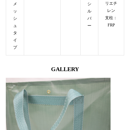
リエチ
メ
シ
レン
ッ
ル
支柱：
シ
バ
FRP
ュ
ー
タ
イ
プ
GALLERY