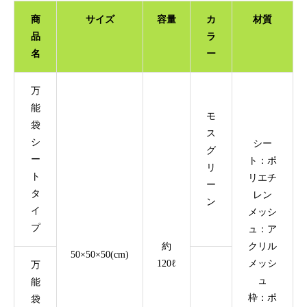
商
サイズ
容量
カ
材質
品
ラ
名
ー
万
能
モ
袋
ス
シ
シー
グ
ー
ト：ポ
リ
ト
リエチ
ー
タ
レン
ン
イ
メッシ
プ
ュ：ア
約
クリル
50×50×50(cm)
120ℓ
メッシ
万
ュ
能
枠：ポ
袋