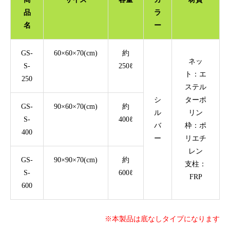
品
ラ
名
ー
GS-
60×60×70(cm)
約
ネッ
S-
250ℓ
ト：エ
250
ステル
シ
ターポ
GS-
90×60×70(cm)
約
ル
リン
S-
400ℓ
バ
枠：ポ
400
ー
リエチ
レン
GS-
90×90×70(cm)
約
支柱：
S-
600ℓ
FRP
600
※本製品は底なしタイプになります