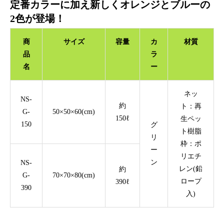
定番カラーに加え新しくオレンジとブルーの
2色が登場！
商
サイズ
容量
カ
材質
品
ラ
名
ー
ネッ
NS-
約
ト：再
G-
50×50×60(cm)
150ℓ
生ペッ
150
グ
ト樹脂
リ
枠：ポ
ー
リエチ
ン
NS-
レン(鉛
約
G-
70×70×80(cm)
ロープ
390ℓ
390
入)